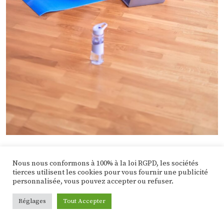
Pour cette étape, vous pouvez essayer quelque
Nous nous conformons à 100% à la loi RGPD, les sociétés
tierces utilisent les cookies pour vous fournir une publicité
chose comme Headspace.
personnalisée, vous pouvez accepter ou refuser.
Réglages
Tout Accepter
Headspace est une application conçue pour
vous aider à apprendre la méditation et à