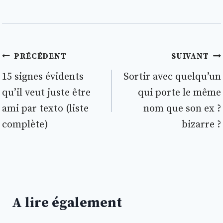
Navigation
PRÉCÉDENT
SUIVANT
de
15 signes évidents
Sortir avec quelqu’un
qu’il veut juste être
qui porte le même
l’article
ami par texto (liste
nom que son ex ?
complète)
bizarre ?
A lire également