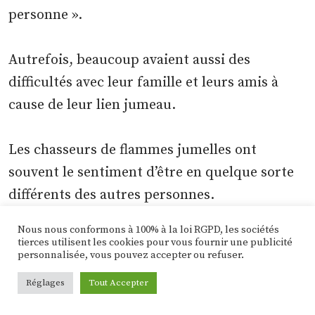
personne ».
Autrefois, beaucoup avaient aussi des
difficultés avec leur famille et leurs amis à
cause de leur lien jumeau.
Les chasseurs de flammes jumelles ont
souvent le sentiment d’être en quelque sorte
différents des autres personnes.
Nous nous conformons à 100% à la loi RGPD, les sociétés
La rencontre avec la « bonne » est souvent
tierces utilisent les cookies pour vous fournir une publicité
personnalisée, vous pouvez accepter ou refuser.
décrite comme un sentiment de « lumière »,
ou même comme la découverte d’une
Réglages
Tout Accepter
personne qui vient droit sur elle.