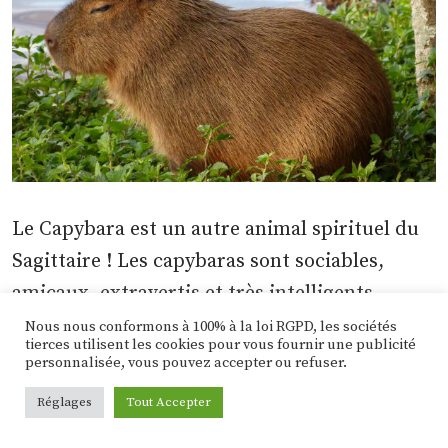
Le Capybara est un autre animal spirituel du
Sagittaire ! Les capybaras sont sociables,
amicaux, extravertis et très intelligents,
comme la personnalité générale et le
Nous nous conformons à 100% à la loi RGPD, les sociétés
tierces utilisent les cookies pour vous fournir une publicité
caractère du Sagittaire. Le Capybara est un
personnalisée, vous pouvez accepter ou refuser.
animal spirituel qui symbolise profondément
Réglages
Tout Accepter
la sagesse et peut vous donner un coup de