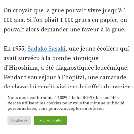
On croyait que la grue pouvait vivre jusqu’à 1
000 ans. Si l’on pliait 1 000 grues en papier, on
pouvait alors demander une faveur à la grue.
En 1955,
Sadako Sasaki
, une jeune écolière qui
avait survécu à la bombe atomique
d’Hiroshima, a été diagnostiquée leucémique.
Pendant son séjour à l’hôpital, une camarade
de classe lui rendit visite et lui offrit du papier
à origami.
Nous nous conformons à 100% à la loi RGPD, les sociétés
tierces utilisent les cookies pour vous fournir une publicité
personnalisée, vous pouvez accepter ou refuser.
L’amie a parlé à Sadako de la grue et du fait
Réglages
Tout Accepter
qu’elle représente la chance. La petite fille