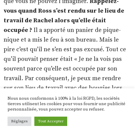
que vous ne pouvez l’imaginer.
Rappelez-
vous quand Ross s’est rendu sur le lieu de
travail de Rachel alors qu’elle était
occupée ?
Il a apporté un panier de pique-
nique et a mis le feu à son bureau. Mais le
pire c’est qu’il ne s’en est pas excusé. Tout ce
qu’il pouvait penser était « Je ne la vois pas
souvent parce qu’elle est occupée par son
travail. Par conséquent, je peux me rendre
sur son lieu de travail avec des bougies lors
d’une journée chargée parce que c’est notre
Nous nous conformons à 100% à la loi RGPD, les sociétés
tierces utilisent les cookies pour vous fournir une publicité
anniversaire. » De manière méritée, cet
personnalisée, vous pouvez accepter ou refuser.
incident a été suivi de leur célèbre rupture.
Réglages
Tout Accepter