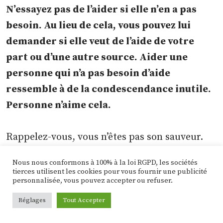
N’essayez pas de l’aider si elle n’en a pas
besoin. Au lieu de cela, vous pouvez lui
demander si elle veut de l’aide de votre
part ou d’une autre source. Aider une
personne qui n’a pas besoin d’aide
ressemble à de la condescendance inutile.
Personne n’aime cela.
Rappelez-vous, vous n’êtes pas son sauveur.
Vous êtes son compagnon. Elle a besoin de
Nous nous conformons à 100% à la loi RGPD, les sociétés
vous à ses côtés lorsqu’elle affronte ses
tierces utilisent les cookies pour vous fournir une publicité
personnalisée, vous pouvez accepter ou refuser.
démons. Elle vous demandera certainement
de l’aide quand elle en aura besoin. En
Réglages
Tout Accepter
attendant, soyez un bon partenaire et un bon