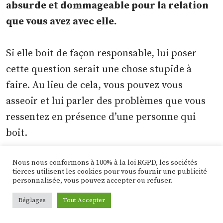
absurde et dommageable pour la relation
que vous avez avec elle.
Si elle boit de façon responsable, lui poser
cette question serait une chose stupide à
faire. Au lieu de cela, vous pouvez vous
asseoir et lui parler des problèmes que vous
ressentez en présence d’une personne qui
boit.
Nous nous conformons à 100% à la loi RGPD, les sociétés
Si vous êtes un alcoolique en voie de
tierces utilisent les cookies pour vous fournir une publicité
guérison, il vous sera plus facile de plaider
personnalisée, vous pouvez accepter ou refuser.
votre cause. Vous pouvez lui expliquer
Réglages
Tout Accepter
toutes les conséquences d’une