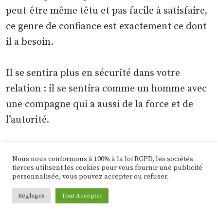
peut-être même têtu et pas facile à satisfaire,
ce genre de confiance est exactement ce dont
il a besoin.
Il se sentira plus en sécurité dans votre
relation : il se sentira comme un homme avec
une compagne qui a aussi de la force et de
l’autorité.
Il aura du mal à prendre cela à la légère, alors
Nous nous conformons à 100% à la loi RGPD, les sociétés
continuez comme ça !
tierces utilisent les cookies pour vous fournir une publicité
personnalisée, vous pouvez accepter ou refuser.
Réglages
Tout Accepter
11) Arrêtez d’essayer de le