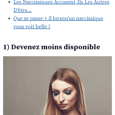
Les Narcissiques Accusent-Ils Les Autres
D'être…
Que se passe-t-il lorsqu'un narcissique
vous voit belle ?
1) Devenez moins disponible