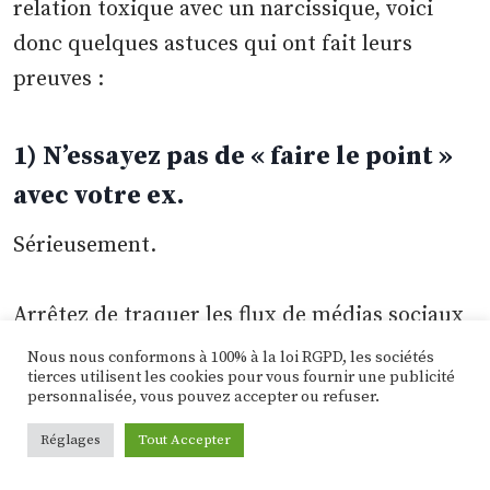
relation toxique avec un narcissique, voici
donc quelques astuces qui ont fait leurs
preuves :
1) N’essayez pas de « faire le point »
avec votre ex.
Sérieusement.
Arrêtez de traquer les flux de médias sociaux
de votre ex pour vérifier si vous lui manquez.
Nous nous conformons à 100% à la loi RGPD, les sociétés
tierces utilisent les cookies pour vous fournir une publicité
Croyez-moi, vous ne leur manquerez pas.
personnalisée, vous pouvez accepter ou refuser.
Réglages
Tout Accepter
Vous n’avez pas besoin de prendre des