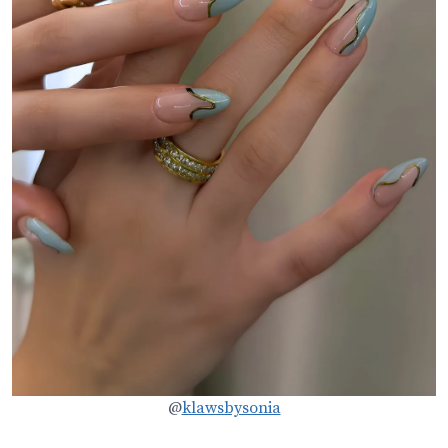
@
klawsbysonia