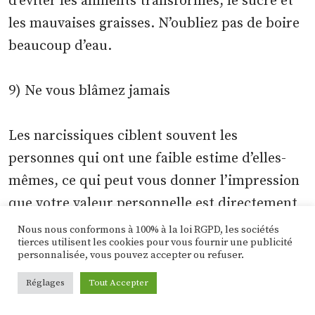
d’éviter les aliments transformés, le sucre et
les mauvaises graisses. N’oubliez pas de boire
beaucoup d’eau.
9) Ne vous blâmez jamais
Les narcissiques ciblent souvent les
personnes qui ont une faible estime d’elles-
mêmes, ce qui peut vous donner l’impression
que votre valeur personnelle est directement
liée au fait que vous soyez ou non dans une
Nous nous conformons à 100% à la loi RGPD, les sociétés
tierces utilisent les cookies pour vous fournir une publicité
relation avec eux.
personnalisée, vous pouvez accepter ou refuser.
Réglages
Tout Accepter
Il est important que vous cessiez de vous