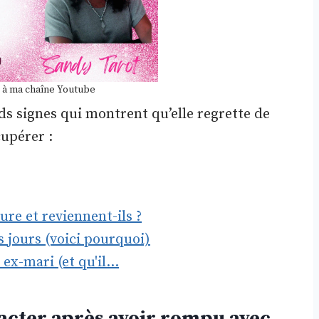
 à ma chaîne Youtube
nds signes qui montrent qu’elle regrette de
cupérer :
ure et reviennent-ils ?
s jours (voici pourquoi)
ex-mari (et qu'il…
tacter après avoir rompu avec