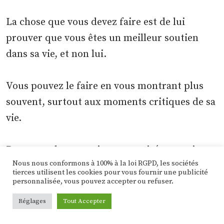
La chose que vous devez faire est de lui
prouver que vous êtes un meilleur soutien
dans sa vie, et non lui.
Vous pouvez le faire en vous montrant plus
souvent, surtout aux moments critiques de sa
vie.
Par exemple : organisez une soirée surprise
Nous nous conformons à 100% à la loi RGPD, les sociétés
après son retour du travail, planifiez un
tierces utilisent les cookies pour vous fournir une publicité
voyage à deux – pour une semaine.
personnalisée, vous pouvez accepter ou refuser.
Accompagnez-la pour faire les courses
Réglages
Tout Accepter
ensemble. Essayez de pimenter les choses,