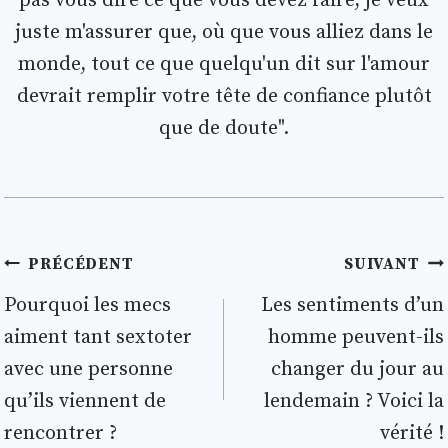
pas vous dire ce que vous devez faire, je veux
juste m'assurer que, où que vous alliez dans le
monde, tout ce que quelqu'un dit sur l'amour
devrait remplir votre tête de confiance plutôt
que de doute".
Navigation
PRÉCÉDENT
SUIVANT
de
Pourquoi les mecs
Les sentiments d’un
aiment tant sextoter
homme peuvent-ils
l’article
avec une personne
changer du jour au
qu’ils viennent de
lendemain ? Voici la
rencontrer ?
vérité !