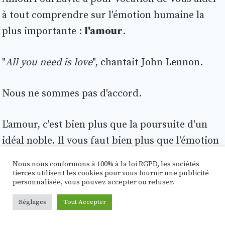
à tout comprendre sur l'émotion humaine la
plus importante :
l'amour
.
"
All you need is love
", chantait John Lennon.
Nous ne sommes pas d'accord.
L'amour, c'est bien plus que la poursuite d'un
idéal noble. Il vous faut bien plus que l'émotion
de l'amour si vous voulez que vos relations
Nous nous conformons à 100% à la loi RGPD, les sociétés
fonctionnent.
tierces utilisent les cookies pour vous fournir une publicité
personnalisée, vous pouvez accepter ou refuser.
Nous pensons que vous devez combiner une
Réglages
Tout Accepter
compréhension réaliste de l'amour avec les