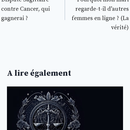
de
contre Cancer, qui
regarde-t-il d’autres
l’article
gagnerai ?
femmes en ligne ? (La
vérité)
A lire également