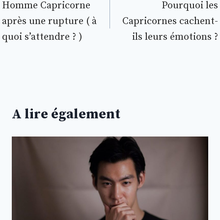
de
Homme Capricorne
Pourquoi les
après une rupture ( à
Capricornes cachent-
l’article
quoi s’attendre ? )
ils leurs émotions ?
A lire également