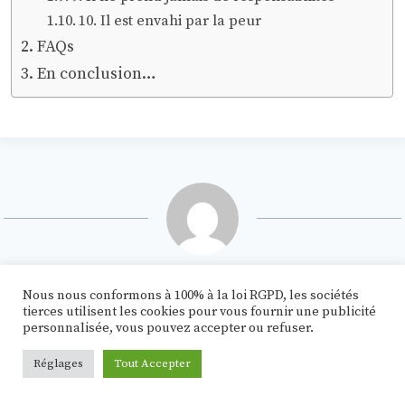
10. Il est envahi par la peur
FAQs
En conclusion…
Isabelle
Nous nous conformons à 100% à la loi RGPD, les sociétés
tierces utilisent les cookies pour vous fournir une publicité
Isabelle est une accompagnatrice de rencontres
personnalisée, vous pouvez accepter ou refuser.
qui donne des conseils pratiques et aide les
Réglages
Tout Accepter
gens à réaliser leur plein potentiel en amour.