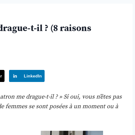
ague-t-il ? (8 raisons
r
LinkedIn
on me drague-t-il ? » Si oui, vous n’êtes pas
 de femmes se sont posées à un moment ou à