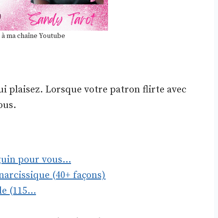
 à ma chaîne Youtube
ui plaisez. Lorsque votre patron flirte avec
ous.
béguin pour vous…
arcissique (40+ façons)
lle (115…