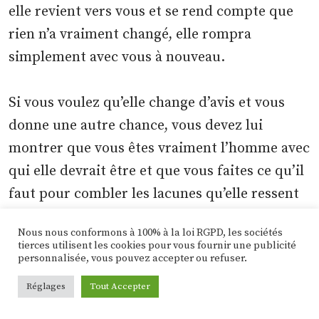
elle revient vers vous et se rend compte que
rien n’a vraiment changé, elle rompra
simplement avec vous à nouveau.
Si vous voulez qu’elle change d’avis et vous
donne une autre chance, vous devez lui
montrer que vous êtes vraiment l’homme avec
qui elle devrait être et que vous faites ce qu’il
faut pour combler les lacunes qu’elle ressent
dans votre relation. .
Nous nous conformons à 100% à la loi RGPD, les sociétés
tierces utilisent les cookies pour vous fournir une publicité
personnalisée, vous pouvez accepter ou refuser.
À partir de là, vous devez l’amener à vous
pardonner, à oublier les erreurs que vous avez
Réglages
Tout Accepter
commises dans le passé et à retomber