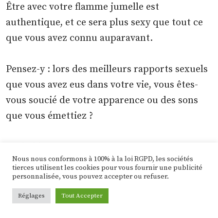
Être avec votre flamme jumelle est
authentique, et ce sera plus sexy que tout ce
que vous avez connu auparavant.
Pensez-y : lors des meilleurs rapports sexuels
que vous avez eus dans votre vie, vous êtes-
vous soucié de votre apparence ou des sons
que vous émettiez ?
Probablement pas.
Nous nous conformons à 100% à la loi RGPD, les sociétés
tierces utilisent les cookies pour vous fournir une publicité
personnalisée, vous pouvez accepter ou refuser.
Lorsque vous êtes avec votre flamme jumelle,
toute notion de « devrait être » disparaît, et
Réglages
Tout Accepter
vous vous retrouvez à vivre le moment