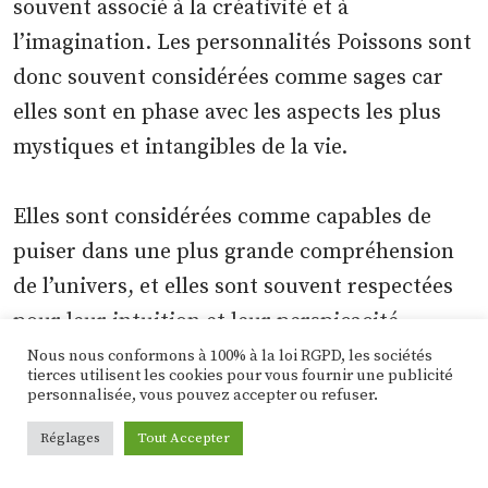
souvent associé à la créativité et à
l’imagination. Les personnalités Poissons sont
donc souvent considérées comme sages car
elles sont en phase avec les aspects les plus
mystiques et intangibles de la vie.
Elles sont considérées comme capables de
puiser dans une plus grande compréhension
de l’univers, et elles sont souvent respectées
pour leur intuition et leur perspicacité.
Nous nous conformons à 100% à la loi RGPD, les sociétés
tierces utilisent les cookies pour vous fournir une publicité
11. Les Poissons sont introspectifs
personnalisée, vous pouvez accepter ou refuser.
Réglages
Tout Accepter
Le Poisson est le dernier signe du zodiaque, et
en tant que tel, il est souvent considéré