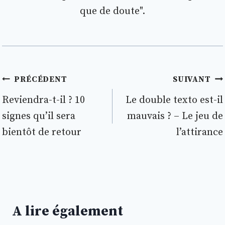
que de doute".
Navigation
PRÉCÉDENT
SUIVANT
de
Reviendra-t-il ? 10
Le double texto est-il
signes qu’il sera
mauvais ? – Le jeu de
l’article
bientôt de retour
l’attirance
A lire également