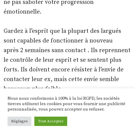
ne pas saboter votre progression
émotionnelle.
Gardez à l’esprit que la plupart des largués
sont capables de fonctionner à nouveau
après 2 semaines sans contact . Ils reprennent
le contrôle de leur esprit et se sentent plus
forts. Ils doivent encore résister à l’envie de
contacter leur ex, mais cette envie semble
beaucoup plus faible.
Nous nous conformons à 100% à la loi RGPD, les sociétés
tierces utilisent les cookies pour vous fournir une publicité
Donc, si cela fait 3 semaines sans contact et
personnalisée, vous pouvez accepter ou refuser.
que vous vous demandez quoi faire,
Réglages
Tout Accepter
n’abandonnez pas quand il est tentant de