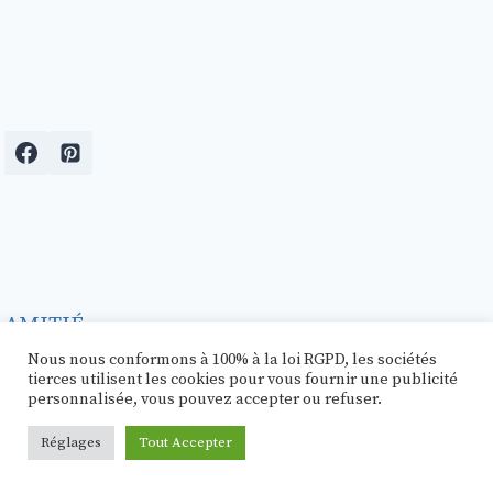
AMITIÉ
Nous nous conformons à 100% à la loi RGPD, les sociétés
ANIME
tierces utilisent les cookies pour vous fournir une publicité
personnalisée, vous pouvez accepter ou refuser.
Au Travail
CITATIONS
Réglages
Tout Accepter
FAMILLE