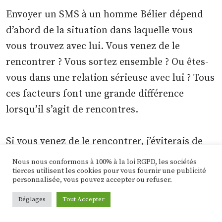
Envoyer un SMS à un homme Bélier dépend
d’abord de la situation dans laquelle vous
vous trouvez avec lui. Vous venez de le
rencontrer ? Vous sortez ensemble ? Ou êtes-
vous dans une relation sérieuse avec lui ? Tous
ces facteurs font une grande différence
lorsqu’il s’agit de rencontres.
Si vous venez de le rencontrer, j’éviterais de
lui envoyer des SMS trop souvent. Cet homme
Nous nous conformons à 100% à la loi RGPD, les sociétés
tierces utilisent les cookies pour vous fournir une publicité
est un chasseur et vous devez être sa proie.
personnalisée, vous pouvez accepter ou refuser.
Faites en sorte qu’il vous poursuive en vous
Réglages
Tout Accepter
envoyant un message en premier. Il ne veut
pas penser que vous êtes trop disponible.