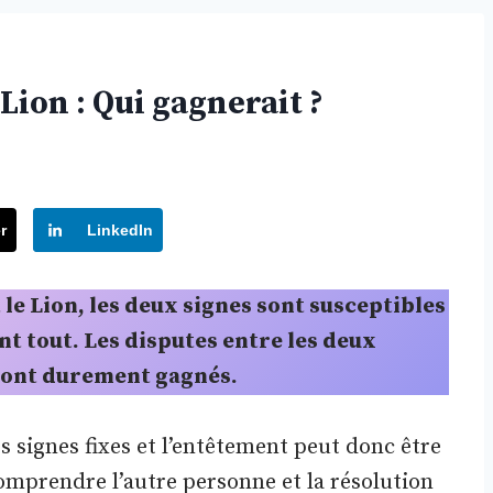
Lion : Qui gagnerait ?
r
LinkedIn
 le Lion, les deux signes sont susceptibles
ant tout. Les disputes entre les deux
eront durement gagnés.
s signes fixes et l’entêtement peut donc être
omprendre l’autre personne et la résolution