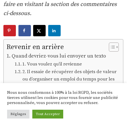
faire en visitant la section des commentaires
ci-dessous.
Revenir en arrière
Quand devriez-vous lui envoyer un texto
1. Vous voulez qu’il revienne
2. Il essaie de récupérer des objets de valeur
ou d’organiser un emploi du temps pour les
enfants
Nous nous conformons à 100% à la loi RGPD, les sociétés
3. Vous avez fait la paix avec le passé
tierces utilisent les cookies pour vous fournir une publicité
4. C’est une bonne personne avec de bonnes
personnalisée, vous pouvez accepter ou refuser.
intentions
Réglages
Tout Accepter
5. Vous voulez tous les deux sincèrement
n’être que des amis