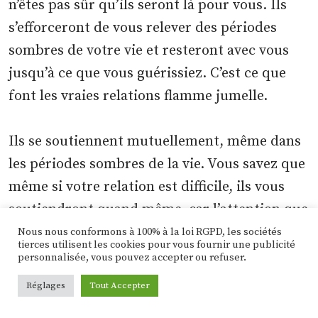
n’êtes pas sûr qu’ils seront là pour vous. Ils
s’efforceront de vous relever des périodes
sombres de votre vie et resteront avec vous
jusqu’à ce que vous guérissiez. C’est ce que
font les vraies relations flamme jumelle.
Ils se soutiennent mutuellement, même dans
les périodes sombres de la vie. Vous savez que
même si votre relation est difficile, ils vous
soutiendront quand même, car l’attention que
vous portez l’un à l’autre est bien plus
Nous nous conformons à 100% à la loi RGPD, les sociétés
tierces utilisent les cookies pour vous fournir une publicité
profonde qu’une relation superficielle. Un
personnalisée, vous pouvez accepter ou refuser.
aspect souvent négligé du soutien d’une
Réglages
Tout Accepter
personne, en particulier de votre flamme