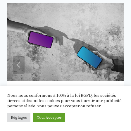
Pourquoi les mecs aiment tant
Nous nous conformons à 100% à la loi RGPD, les sociétés
sextoter avec une personne qu’ils
tierces utilisent les cookies pour vous fournir une publicité
personnalisée, vous pouvez accepter ou refuser.
viennent de rencontrer ?
Réglages
Tout Accepter