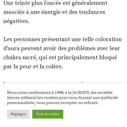
Une teinte plus foncée est généralement
associée à une énergie et des tendances
négatives.
Les personnes présentant une telle coloration
d’aura peuvent avoir des problèmes avec leur
chakra sacré, qui est principalement bloqué
par la peur et la colère.
Les personnes ayant une aura brun-orange
Nous nous conformons à 100% à la loi RGPD, les sociétés
peuvent avoir du mal à gérer leurs ambitions
tierces utilisent les cookies pour vous fournir une publicité
ou s’en vouloir de ne pas pouvoir les réaliser,
personnalisée, vous pouvez accepter ou refuser.
ce qui peut indiquer qu’elles ont
Réglages
Tout Accepter
désespérément besoin d’une aventure