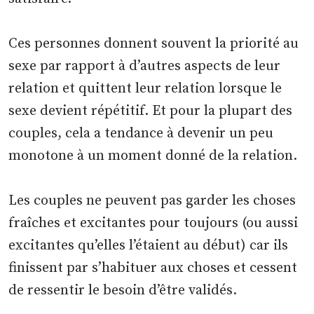
Ces personnes donnent souvent la priorité au
sexe par rapport à d’autres aspects de leur
relation et quittent leur relation lorsque le
sexe devient répétitif. Et pour la plupart des
couples, cela a tendance à devenir un peu
monotone à un moment donné de la relation.
Les couples ne peuvent pas garder les choses
fraîches et excitantes pour toujours (ou aussi
excitantes qu’elles l’étaient au début) car ils
finissent par s’habituer aux choses et cessent
de ressentir le besoin d’être validés.