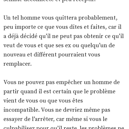
Un tel homme vous quittera probablement,
peu importe ce que vous dites et faites, car il
a déjà décidé qu’il ne peut pas obtenir ce qu’il
veut de vous et que ses ex ou quelqu’un de
nouveau et différent pourraient vous
remplacer.
Vous ne pouvez pas empêcher un homme de
partir quand il est certain que le problème
vient de vous ou que vous êtes
incompatible. Vous ne devriez même pas
essayer de l’arrêter, car même si vous le
culpabilisez pour qu’il reste, les problèmes ne