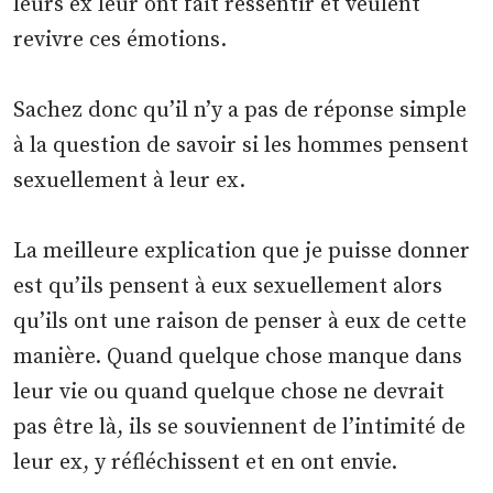
leurs ex leur ont fait ressentir et veulent
revivre ces émotions.
Sachez donc qu’il n’y a pas de réponse simple
à la question de savoir si les hommes pensent
sexuellement à leur ex.
La meilleure explication que je puisse donner
est qu’ils pensent à eux sexuellement alors
qu’ils ont une raison de penser à eux de cette
manière. Quand quelque chose manque dans
leur vie ou quand quelque chose ne devrait
pas être là, ils se souviennent de l’intimité de
leur ex, y réfléchissent et en ont envie.