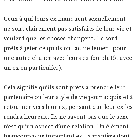
Ceux à qui leurs ex manquent sexuellement
ne sont clairement pas satisfaits de leur vie et
veulent que les choses changent. Ils sont
prêts à jeter ce qu’ils ont actuellement pour
une autre chance avec leurs ex (ou plutôt avec
un ex en particulier).
Cela signifie qu’ils sont prêts à prendre leur
partenaire ou leur style de vie pour acquis et à
retourner vers leur ex, pensant que leur ex les
rendra heureux. Ils ne savent pas que le sexe
n’est qu’un aspect d’une relation. Un élément
beaucoup plus important est la manière dont