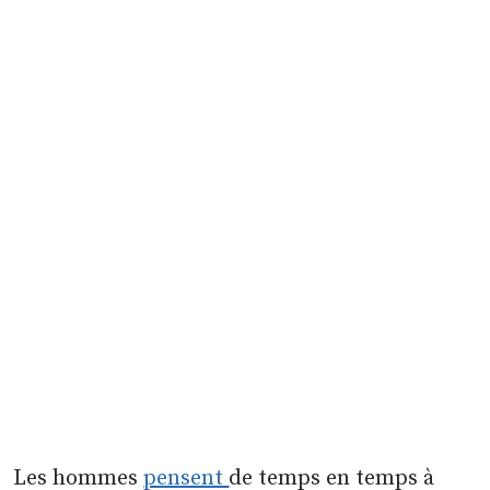
Les hommes
pensent
de temps en temps à