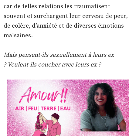
car de telles relations les traumatisent
souvent et surchargent leur cerveau de peur,
de colère, d’anxiété et de diverses émotions
malsaines.
Mais pensent-ils sexuellement à leurs ex
? Veulent-ils coucher avec leurs ex ?