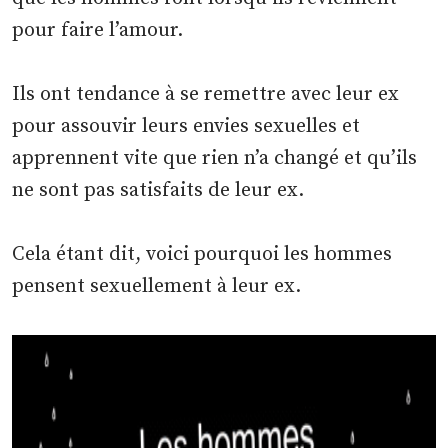
pour faire l’amour.
Ils ont tendance à se remettre avec leur ex
pour assouvir leurs envies sexuelles et
apprennent vite que rien n’a changé et qu’ils
ne sont pas satisfaits de leur ex.
Cela étant dit, voici pourquoi les hommes
pensent sexuellement à leur ex.