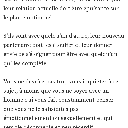
leur relation actuelle doit être épuisante sur
le plan émotionnel.
S’ils sont avec quelqu’un d’autre, leur nouveau
partenaire doit les étouffer et leur donner
envie de s’éloigner pour être avec quelqu’un
qui les complète.
Vous ne devriez pas trop vous inquiéter à ce
sujet, à moins que vous ne soyez avec un
homme qui vous fait constamment penser
que vous ne le satisfaites pas
émotionnellement ou sexuellement et qui
semble déconnecté et peu réceptif.