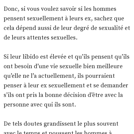
Donc, si vous voulez savoir si les hommes
pensent sexuellement à leurs ex, sachez que
cela dépend aussi de leur degré de sexualité et
de leurs attentes sexuelles.
Si leur libido est élevée et qu’ils pensent qu’ils
ont besoin d’une vie sexuelle bien meilleure
qu’elle ne l’a actuellement, ils pourraient
penser à leur ex sexuellement et se demander
s’ils ont pris la bonne décision d’être avec la
personne avec qui ils sont.
De tels doutes grandissent le plus souvent
avec le temps et poussent les hommes à