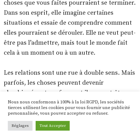
choses que vous faites pourraient se terminer.
Dans son esprit, elle imagine certaines
situations et essaie de comprendre comment
elles pourraient se dérouler. Elle ne veut peut-
être pas l’admettre, mais tout le monde fait
cela à un moment ou à un autre.
Les relations sont une rue à double sens. Mais
parfois, les choses peuvent devenir
alambiquées et confuses, et il y a peut-être
une faille quelque part.
Nous nous conformons à 100% à la loi RGPD, les sociétés
tierces utilisent les cookies pour vous fournir une publicité
personnalisée, vous pouvez accepter ou refuser.
Solution :
Si votre petite amie ne se sent pas
Réglages
Tout Accepter
toujours en sécurité par rapport à ce que vous