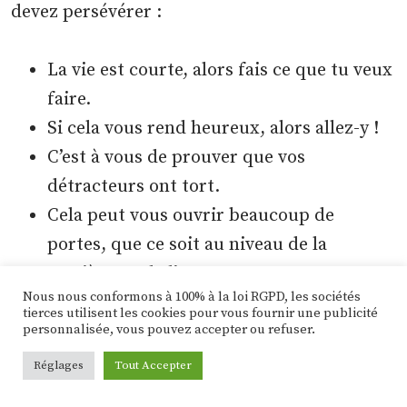
devez persévérer :
La vie est courte, alors fais ce que tu veux
faire.
Si cela vous rend heureux, alors allez-y !
C’est à vous de prouver que vos
détracteurs ont tort.
Cela peut vous ouvrir beaucoup de
portes, que ce soit au niveau de la
carrière ou de l’argent.
Nous nous conformons à 100% à la loi RGPD, les sociétés
En suivant vos rêves, vous vous sentirez
tierces utilisent les cookies pour vous fournir une publicité
complet.
personnalisée, vous pouvez accepter ou refuser.
Réglages
Tout Accepter
4) Il est temps d’exercer le