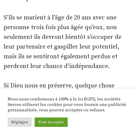
S’ils se marient à l’âge de 20 ans avec une
personne trois fois plus âgée qu’eux, non
seulement ils devront bientôt s’occuper de
leur partenaire et gaspiller leur potentiel,
mais ils se sentiront également perdus et
perdront leur chance d’indépendance.
Si Dieu nous en préserve, quelque chose
devait arriver à leur partenaire ou s’ils se
Nous nous conformons à 100% à la loi RGPD, les sociétés
faisaient larguer, ils souffriraient
tierces utilisent les cookies pour vous fournir une publicité
personnalisée, vous pouvez accepter ou refuser.
énormément et seraient forcés de se
Réglages
Tout Accepter
retrouver plus tard dans la vie. Il n’y a rien de
mal à réfléchir sur soi et à s’améliorer à