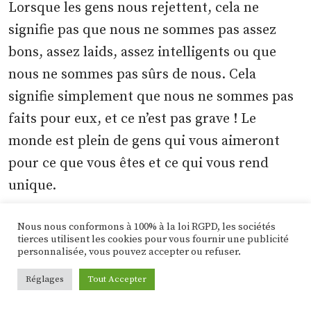
Lorsque les gens nous rejettent, cela ne
signifie pas que nous ne sommes pas assez
bons, assez laids, assez intelligents ou que
nous ne sommes pas sûrs de nous. Cela
signifie simplement que nous ne sommes pas
faits pour eux, et ce n’est pas grave ! Le
monde est plein de gens qui vous aimeront
pour ce que vous êtes et ce qui vous rend
unique.
Nous nous conformons à 100% à la loi RGPD, les sociétés
Vous méritez d’être aimé par quelqu’un qui
tierces utilisent les cookies pour vous fournir une publicité
voit à quel point vous êtes incroyable, et non
personnalisée, vous pouvez accepter ou refuser.
par quelqu’un qui veut quelque chose de vous
Réglages
Tout Accepter
à tout prix. Ne laissez pas un rejet définir