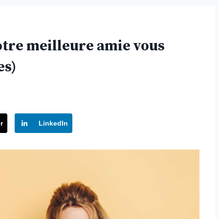
otre meilleure amie vous
es)
r
LinkedIn