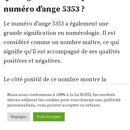
numéro d’ange 5353 ?
Le numéro d’ange 5353 a également une
grande signification en numérologie. Il est
considéré comme un nombre maître, ce qui
signifie qu’il est accompagné de ses qualités
positives et négatives.
Le côté positif de ce nombre montre la
confiance, le leadership, le succès,
Nous nous conformons à 100% à la loi RGPD, les sociétés
l’optimisme et le bonheur. D’autre part, le
tierces utilisent les cookies pour vous fournir une publicité
personnalisée, vous pouvez accepter ou refuser.
côté négatif de 5353 peut représenter une
énergie inharmonieuse qui peut être
Réglages
Tout Accepter
problématique pour les personnes qui ne sont