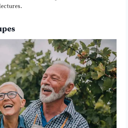
lectures.
upes