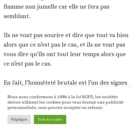
flamme non jumelle car elle ne fera pas
semblant.
Ils ne vont pas sourire et dire que tout va bien
alors que ce n’est pas le cas, et ils ne vont pas
vous dire qu’ils ont tout leur temps alors que
ce n’est pas le cas.
En fait, l’honnêteté brutale est l’un des signes
distinctifs d’une véritable relation entre deux
Nous nous conformons à 100% à la loi RGPD, les sociétés
flammes jumelles.
tierces utilisent les cookies pour vous fournir une publicité
personnalisée, vous pouvez accepter ou refuser.
Réglages
Tout Accepter
Mais lorsque vous leur manquez, votre
flamme jumelle va prendre des mesures pour