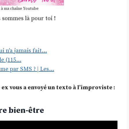
 à ma chaîne Youtube
s sommes là pour toi !
 n'a jamais fait…
lle (115…
mme par SMS ? | Les…
 ex vous a envoyé un texto à l’improviste :
tre bien-être