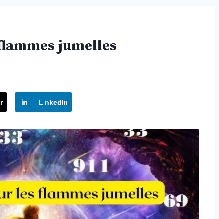
s flammes jumelles
r
LinkedIn