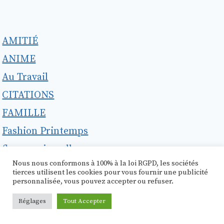
AMITIÉ
ANIME
Au Travail
CITATIONS
FAMILLE
Fashion Printemps
flammes jumelles
Nous nous conformons à 100% à la loi RGPD, les sociétés
HOROSCOPE
tierces utilisent les cookies pour vous fournir une publicité
personnalisée, vous pouvez accepter ou refuser.
Langage corporel
Manifestation
Réglages
Tout Accepter
numéro d'ange