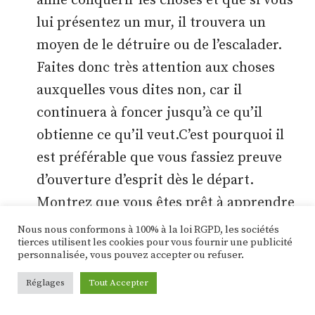
aime conquérir les choses et que si vous
lui présentez un mur, il trouvera un
moyen de le détruire ou de l’escalader.
Faites donc très attention aux choses
auxquelles vous dites non, car il
continuera à foncer jusqu’à ce qu’il
obtienne ce qu’il veut.C’est pourquoi il
est préférable que vous fassiez preuve
d’ouverture d’esprit dès le départ.
Montrez que vous êtes prêt à apprendre
des choses et que vous aimez les
Nous nous conformons à 100% à la loi RGPD, les sociétés
tierces utilisent les cookies pour vous fournir une publicité
nouvelles expériences.
personnalisée, vous pouvez accepter ou refuser.
Soyez toujours honnête
Un Bélier est un
Réglages
Tout Accepter
homme très honnête. Il aime que les gens