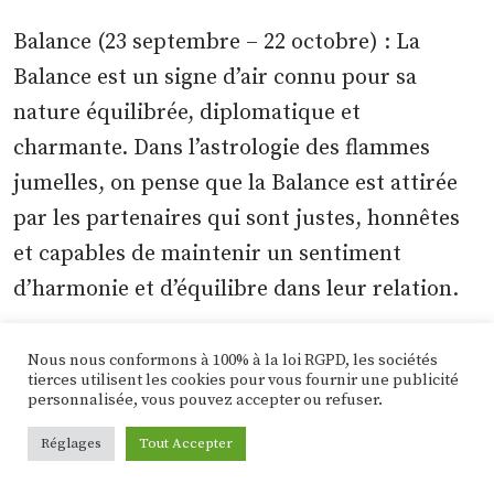
Balance (23 septembre – 22 octobre) : La
Balance est un signe d’air connu pour sa
nature équilibrée, diplomatique et
charmante. Dans l’astrologie des flammes
jumelles, on pense que la Balance est attirée
par les partenaires qui sont justes, honnêtes
et capables de maintenir un sentiment
d’harmonie et d’équilibre dans leur relation.
Scorpion (23 octobre – 21 novembre) : Le
Nous nous conformons à 100% à la loi RGPD, les sociétés
tierces utilisent les cookies pour vous fournir une publicité
Scorpion est un signe d’eau connu pour sa
personnalisée, vous pouvez accepter ou refuser.
nature intense, passionnée et mystérieuse.
Réglages
Tout Accepter
Dans l’astrologie des flammes jumelles, on