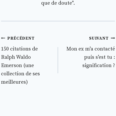
que de doute".
Navigation
PRÉCÉDENT
SUIVANT
de
150 citations de
Mon ex m’a contacté
Ralph Waldo
puis s’est tu :
l’article
Emerson (une
signification ?
collection de ses
meilleures)