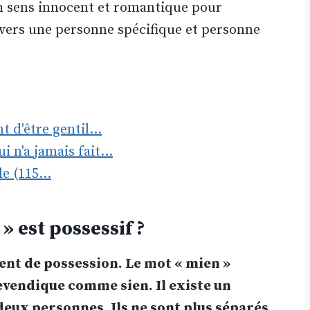
un sens innocent et romantique pour
nvers une personne spécifique et personne
t d'être gentil…
 n'a jamais fait…
lle (115…
 » est possessif ?
ment de possession. Le mot « mien »
evendique comme sien. Il existe un
deux personnes. Ils ne sont plus séparés,