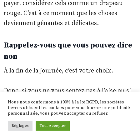
payer, considérez cela comme un drapeau
rouge. C’est à ce moment que les choses
deviennent gênantes et délicates.
Rappelez-vous que vous pouvez dire
non
À la fin de la journée, c’est votre choix.
Donc, si vous ne vous sentez pas à l’aise ou si
vous ne vous amusez pas, dites simplement
Nous nous conformons à 100% à la loi RGPD, les sociétés
tierces utilisent les cookies pour vous fournir une publicité
quelque chose comme « Désolé. Cela ne
personnalisée, vous pouvez accepter ou refuser.
fonctionne pas pour moi. Je vais rentrer à la
Réglages
Tout Accepter
maison.