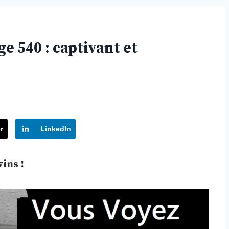
e 540 : captivant et
r
LinkedIn
ins !