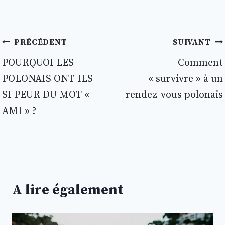
Navigation
PRÉCÉDENT
SUIVANT
de
POURQUOI LES
Comment
POLONAIS ONT-ILS
« survivre » à un
l’article
SI PEUR DU MOT «
rendez-vous polonais
AMI » ?
A lire également